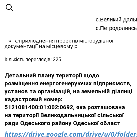
с.Великий Даль
Великодальницька ОТГ
с.Петродолинсь
Великодальницька сільська рада
Відділ містобудування та архітектури
Оприлюднення проектів містобудівної
документації на місцевому рі
Кількість переглядів: 225
Детальний плану території щодо
розміщення енергогенеруючих підприємств,
установ та організацій, на земельній ділянці
кадастровий номер:
5121081400:01:002:0692, яка розташована
на території Великодальницької сільської
ради Одеського району Одеської област
https://drive.google.com/drive/u/0/fold