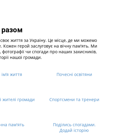
 разом
своє життя за Україну. Це місце, де ми можемо
те. Кожен герой заслуговує на вічну пам'ять. Ми
, фотографії чи спогади про наших захисників,
торії нашої громади.
 ім’я життя
Почесні освітяни
і жителі громади
Спортсмени та тренери
чна пам'ять
Поділись спогадами.
Додай історію