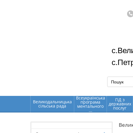
с.Вел
с.Пет
Всеукраїнська
ГІД з
Великодальницька
програма
державних
сільська рада
ментального
послуг
...
Вели