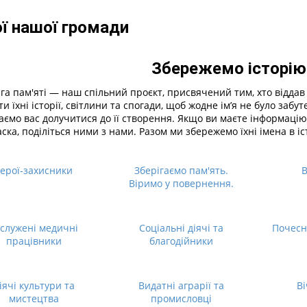
ої нашої громади
Збережемо історію
га пам'яті — наш спільний проєкт, присвячений тим, хто віддав 
ти їхні історії, світлини та спогади, щоб жодне ім’я не було забу
аємо вас долучитися до її створення. Якщо ви маєте інформацію
аска, поділіться ними з нами. Разом ми збережемо їхні імена в іс
Герої-захисники
Зберігаємо пам'ять.
В
Віримо у повернення.
служені медичні
Соціальні діячі та
Почесн
працівники
благодійники
іячі культури та
Видатні аграрії та
Ві
мистецтва
промисловці