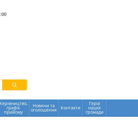
:00
Керівництво,
Герої
Новини та
графік
Контакти
нашої
оголошення
прийому
громади