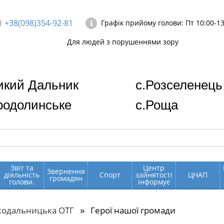
+38(098)354-92-81
Графік прийому голови: Пт 10:00-13
Для людей з порушеннями зору
икий Дальник
с.Розселенець
родолинське
с.Роща
Звіт та
Центр
Звернення
діяльність
Спорт
зайнятості
ЦНАП
громадян
голови.
інформує
кодальницька ОТГ
Герої нашої громади