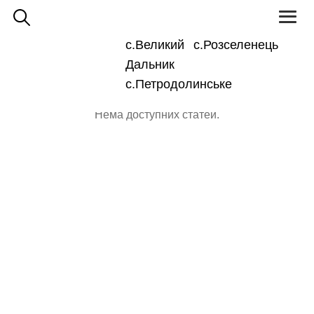
Toggl
naviga
с.Великий
с.Розселенець
Для
Великодальницька ОТГ
людей
Дальник
з
Головна інформація про громаду
вадами
зору
с.Петродолинське
Нема доступних статей.