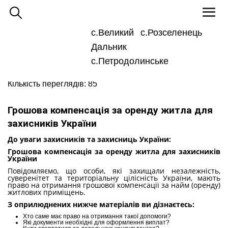
Toggl
naviga
с.Великий
с.Розселенець
Для
Великодальницька ОТГ
людей
Дальник
з
Новини та оголошення
вадами
зору
с.Петродолинське
7 Січня 2026 15:27
Кількість переглядів: 85
Грошова компенсація за оренду житла для
захисників України
До уваги захисників та захисниць України:
Грошова компенсація за оренду житла для захисників
України
Повідомляємо, що особи, які захищали незалежність,
суверенітет та територіальну цілісність України, мають
право на отримання грошової компенсації за найм (оренду)
житлових приміщень.
З оприлюднених нижче матеріалів ви дізнаєтесь:
Хто саме має право на отримання такої допомоги?
Які документи необхідні для оформлення виплат?