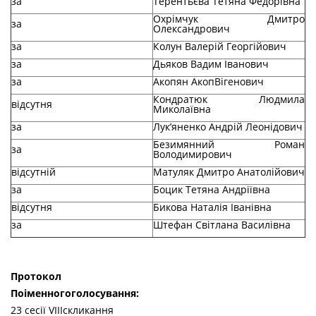
за
Терентьєва Тетяна Федорівна
Охрімчук Дмитро
за
Олександрович
за
Колун Валерій Георгійович
за
Дьяков Вадим Іванович
за
Акопян АкопВігенович
Кондратюк Людмила
відсутня
Миколаївна
за
Лук’яненко Андрій Леонідович
Безимянний Роман
за
Володимирович
відсутній
Матуляк Дмитро Анатолійович
за
Боцик Тетяна Андріївна
відсутня
Бикова Наталія Іванівна
за
Штефан Світлана Василівна
Протокол
По
і
менного
голосування
:
23 сесії VIIIскликання