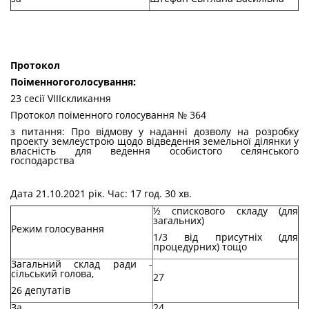
Протокол
По
і
менного
голосування
:
23 сесії VIIIскликання
Протокол поіменного голосування № 364
з питання: Про відмову у наданні дозволу на розробку
проекту землеустрою щодо відведення земельної ділянки у
власність для ведення особистого селянського
господарства
Дата 21.10.2021 рік. Час: 17 год. 30 хв.
½ спискового складу (для
загальних)
Режим голосування
1/3 від присутніх (для
процедурних) тощо
Загальний склад ради -
сільський голова,
27
26 депутатів
За
24