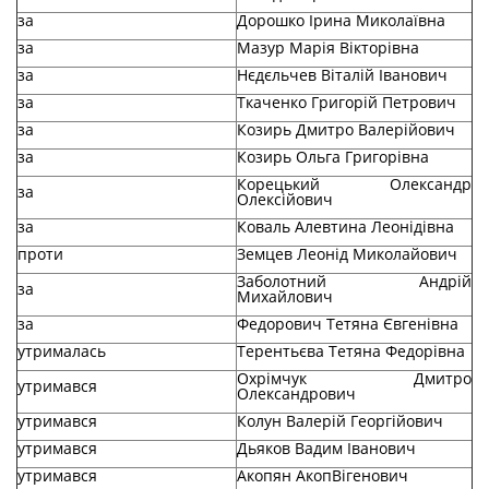
за
Дорошко Ірина Миколаївна
за
Мазур Марія Вікторівна
за
Нєдєльчев Віталій Іванович
за
Ткаченко Григорій Петрович
за
Козирь Дмитро Валерійович
за
Козирь Ольга Григорівна
Корецький Олександр
за
Олексійович
за
Коваль Алевтина Леонідівна
проти
Земцев Леонід Миколайович
Заболотний Андрій
за
Михайлович
за
Федорович Тетяна Євгенівна
утрималась
Терентьєва Тетяна Федорівна
Охрімчук Дмитро
утримався
Олександрович
утримався
Колун Валерій Георгійович
утримався
Дьяков Вадим Іванович
утримався
Акопян АкопВігенович