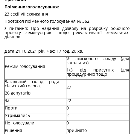
По
і
менного
голосування
:
23 сесії VIIIскликання
Протокол поіменного голосування № 362
з питання: Про надання дозволу на розробку робочого
проекту землеустрою щодо рекультивації земельних
ділянок
Дата 21.10.2021 рік. Час: 17 год. 20 хв.
½ спискового складу (для
загальних)
Режим голосування
1/3 від присутніх (для
процедурних) тощо
Загальний склад ради -
сільський голова,
27
26 депутатів
За
22
Проти
0
Утримались
2
Не голосували
0
Рішення
прийнято