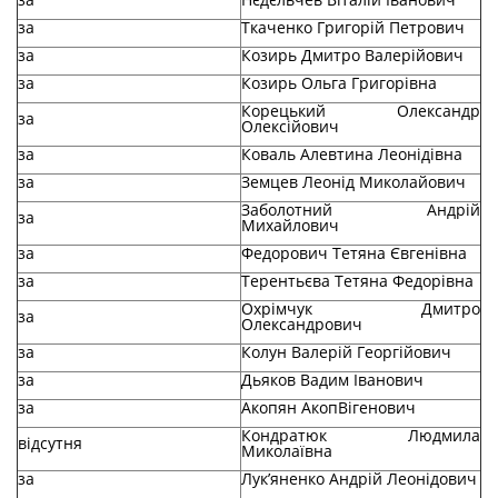
за
Ткаченко Григорій Петрович
за
Козирь Дмитро Валерійович
за
Козирь Ольга Григорівна
Корецький Олександр
за
Олексійович
за
Коваль Алевтина Леонідівна
за
Земцев Леонід Миколайович
Заболотний Андрій
за
Михайлович
за
Федорович Тетяна Євгенівна
за
Терентьєва Тетяна Федорівна
Охрімчук Дмитро
за
Олександрович
за
Колун Валерій Георгійович
за
Дьяков Вадим Іванович
за
Акопян АкопВігенович
Кондратюк Людмила
відсутня
Миколаївна
за
Лук’яненко Андрій Леонідович