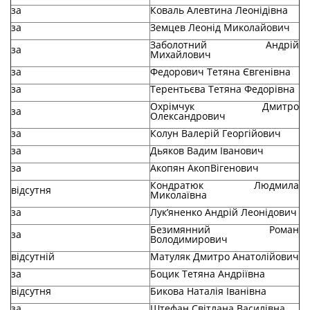
за
Коваль Алевтина Леонідівна
за
Земцев Леонід Миколайович
Заболотний Андрій
за
Михайлович
за
Федорович Тетяна Євгенівна
за
Терентьєва Тетяна Федорівна
Охрімчук Дмитро
за
Олександрович
за
Колун Валерій Георгійович
за
Дьяков Вадим Іванович
за
Акопян АкопВігенович
Кондратюк Людмила
відсутня
Миколаївна
за
Лук’яненко Андрій Леонідович
Безимянний Роман
за
Володимирович
відсутній
Матуляк Дмитро Анатолійович
за
Боцик Тетяна Андріївна
відсутня
Бикова Наталія Іванівна
за
Штефан Світлана Василівна