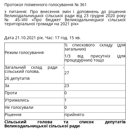
Протокол поіменного голосування № 361
з питання: Про внесення змін і доповнень до рішення
Великодальницької сільської ради від 23 грудня 2020 року
№ 45–VІІІ «Про бюджет Великодальницької сільської
територіальної громади на 2021 рік»
Дата 21.10.2021 рік. Час: 17 год. 15 хв.
½ спискового складу (для
загальних)
Режим голосування
1/3 від присутніх (для
процедурних) тощо
Загальний склад ради -
сільський голова,
27
26 депутатів
За
23
Проти
0
Утримались
1
Не голосували
0
Рішення
прийнято
Сільський голова та список депутатів
Великодальницької сільської ради