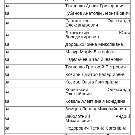
за
Ткаченко Денис Григорович
за
Губанов Анатолій Леонтійович
Сапожніков Олександр
за
Олександрович
Ліханський Юрій
за
Володимирович
за
Дорошко Ірина Миколаївна
за
Мазур Марія Вікторівна
за
Нєдєльчев Віталій Іванович
за
Ткаченко Григорій Петрович
за
Козирь Дмитро Валерійович
за
Козирь Ольга Григорівна
Корецький Олександр
за
Олексійович
за
Коваль Алевтина Леонідівна
за
Земцев Леонід Миколайович
Заболотний Андрій
за
Михайлович
за
Федорович Тетяна Євгенівна