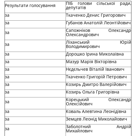
ПІБ голови сільської ради,
Результати голосування
депутатів
за
Ткаченко Денис Григорович
за
Губанов Анатолій Леонтійович
Сапожніков Олександр
за
Олександрович
Ліханський Юрій
за
Володимирович
за
Дорошко Ірина Миколаївна
за
Мазур Марія Вікторівна
за
Нєдєльчев Віталій Іванович
за
Ткаченко Григорій Петрович
за
Козирь Дмитро Валерійович
за
Козирь Ольга Григорівна
Корецький Олександр
за
Олексійович
за
Коваль Алевтина Леонідівна
за
Земцев Леонід Миколайович
Заболотний Андрій
за
Михайлович