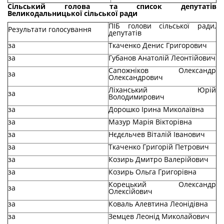
Сільський голова та список депутатів
Великодальницької сільської ради
ПІБ голови сільської ради,
Результати голосування
депутатів
за
Ткаченко Денис Григорович
за
Губанов Анатолій Леонтійович
Сапожніков Олександр
за
Олександрович
Ліханський Юрій
за
Володимирович
за
Дорошко Ірина Миколаївна
за
Мазур Марія Вікторівна
за
Нєдєльчев Віталій Іванович
за
Ткаченко Григорій Петрович
за
Козирь Дмитро Валерійович
за
Козирь Ольга Григорівна
Корецький Олександр
за
Олексійович
за
Коваль Алевтина Леонідівна
за
Земцев Леонід Миколайович