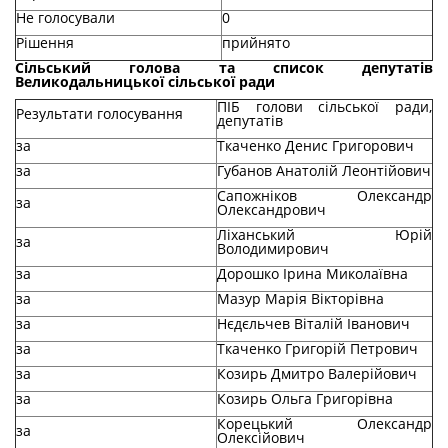
Не голосували
0
Рішення
прийнято
Сільський голова та список депутатів
Великодальницької сільської ради
ПІБ голови сільської ради,
Результати голосування
депутатів
за
Ткаченко Денис Григорович
за
Губанов Анатолій Леонтійович
Сапожніков Олександр
за
Олександрович
Ліханський Юрій
за
Володимирович
за
Дорошко Ірина Миколаївна
за
Мазур Марія Вікторівна
за
Нєдєльчев Віталій Іванович
за
Ткаченко Григорій Петрович
за
Козирь Дмитро Валерійович
за
Козирь Ольга Григорівна
Корецький Олександр
за
Олексійович