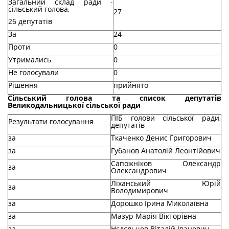
Загальний склад ради -
сільський голова,
27
26 депутатів
За
24
Проти
0
Утримались
0
Не голосували
0
Рішення
прийнято
Сільський голова та список депутатів
Великодальницької сільської ради
ПІБ голови сільської ради,
Результати голосування
депутатів
за
Ткаченко Денис Григорович
за
Губанов Анатолій Леонтійович
Сапожніков Олександр
за
Олександрович
Ліханський Юрій
за
Володимирович
за
Дорошко Ірина Миколаївна
за
Мазур Марія Вікторівна
за
Нєдєльчев Віталій Іванович