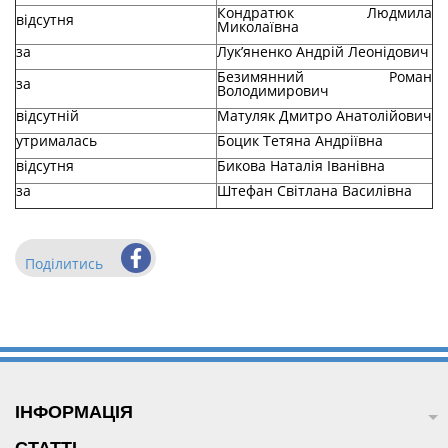
Кондратюк Людмила
відсутня
Миколаївна
за
Лук’яненко Андрій Леонідович
Безимянний Роман
за
Володимирович
відсутній
Матуляк Дмитро Анатолійович
утрималась
Боцик Тетяна Андріївна
відсутня
Бикова Наталія Іванівна
за
Штефан Світлана Василівна
Поділитись
ІНФОРМАЦІЯ