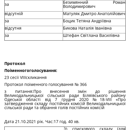
Безимянний Роман
за
Володимирович
відсутній
Матуляк Дмитро Анатолійович
за
Боцик Тетяна Андріївна
відсутня
Бикова Наталія Іванівна
за
Штефан Світлана Василівна
Протокол
По
і
менного
голосування
:
23 сесії VIIIскликання
Протокол поіменного голосування № 366
з питання:Про внесення змін до рішення
Великодальницької сільської ради Біляївського району
Одеської області від 7 грудня 2020 №18-VIII «Про
затвердження складу постійних комісій Великодальницької
сільської ради та обрання голів постійних комісій
Дата 21.10.2021 рік. Час:17 год. 40 хв.
½ спискового складу (для