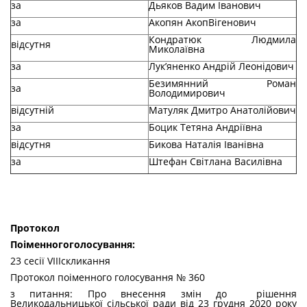
за
Дьяков Вадим Іванович
за
Акопян АкопВігенович
Кондратюк Людмила
відсутня
Миколаївна
за
Лук’яненко Андрій Леонідович
Безимянний Роман
за
Володимирович
відсутній
Матуляк Дмитро Анатолійович
за
Боцик Тетяна Андріївна
відсутня
Бикова Наталія Іванівна
за
Штефан Світлана Василівна
Протокол
По
і
менного
голосування
:
23 сесії VIIIскликання
Протокол поіменного голосування № 360
з питання: Про внесення змін до рішення
Великодальницької сільської ради від 23 грудня 2020 року