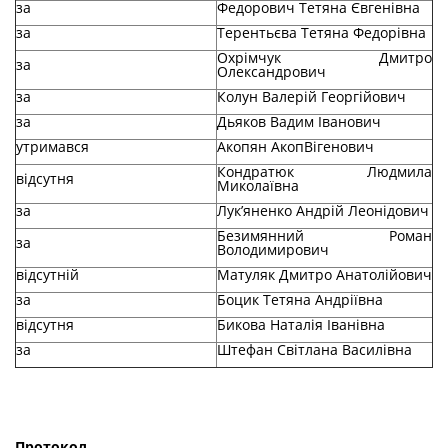
за
Федорович Тетяна Євгенівна
за
Терентьєва Тетяна Федорівна
Охрімчук Дмитро
за
Олександрович
за
Колун Валерій Георгійович
за
Дьяков Вадим Іванович
утримався
Акопян АкопВігенович
Кондратюк Людмила
відсутня
Миколаївна
за
Лук’яненко Андрій Леонідович
Безимянний Роман
за
Володимирович
відсутній
Матуляк Дмитро Анатолійович
за
Боцик Тетяна Андріївна
відсутня
Бикова Наталія Іванівна
за
Штефан Світлана Василівна
Протокол