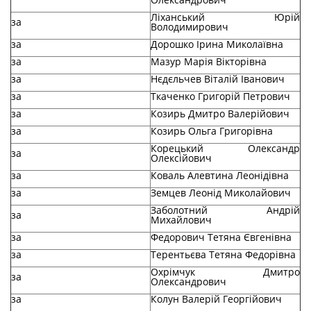
Ліханський Юрій
за
Володимирович
за
Дорошко Ірина Миколаївна
за
Мазур Марія Вікторівна
за
Нєдєльчев Віталій Іванович
за
Ткаченко Григорій Петрович
за
Козирь Дмитро Валерійович
за
Козирь Ольга Григорівна
Корецький Олександр
за
Олексійович
за
Коваль Алевтина Леонідівна
за
Земцев Леонід Миколайович
Заболотний Андрій
за
Михайлович
за
Федорович Тетяна Євгенівна
за
Терентьєва Тетяна Федорівна
Охрімчук Дмитро
за
Олександрович
за
Колун Валерій Георгійович