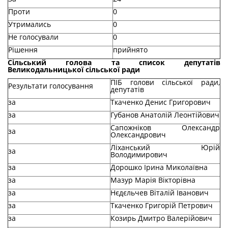
Проти
0
Утримались
0
Не голосували
0
Рішення
прийнято
Сільський голова та список депутатів
Великодальницької сільської ради
ПІБ голови сільської ради,
Результати голосування
депутатів
за
Ткаченко Денис Григорович
за
Губанов Анатолій Леонтійович
Сапожніков Олександр
за
Олександрович
Ліханський Юрій
за
Володимирович
за
Дорошко Ірина Миколаївна
за
Мазур Марія Вікторівна
за
Нєдєльчев Віталій Іванович
за
Ткаченко Григорій Петрович
за
Козирь Дмитро Валерійович