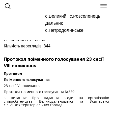
Toggl
naviga
с.Великий
с.Розселенець
Для
Великодальницька ОТГ
людей
Дальник
з
Великодальницька сільська рада
Сесії
вадами
Протоколи поіменного голосування
зору
с.Петродолинське
22 Жовтня 2021 00:00
Кількість переглядів: 344
Протокол поіменного голосування 23 сесії
VIII скликання
Протокол
По
і
менного
голосування
:
23 сесії VIIIскликання
Протокол поіменного голосування №359
з питання: Про надання згоди на організацію
співробітництва Великодальницької та Усатівської
сільських територіальних громад