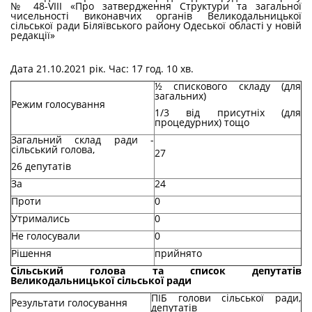
№ 48-VIII «Про затвердження Структури та загальної
чисельності виконавчих органів Великодальницької
сільської ради Біляївського району Одеської області у новій
редакції»
Дата 21.10.2021 рік. Час: 17 год. 10 хв.
½ спискового складу (для
загальних)
Режим голосування
1/3 від присутніх (для
процедурних) тощо
Загальний склад ради -
сільський голова,
27
26 депутатів
За
24
Проти
0
Утримались
0
Не голосували
0
Рішення
прийнято
Сільський голова та список депутатів
Великодальницької сільської ради
ПІБ голови сільської ради,
Результати голосування
депутатів