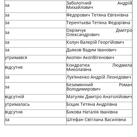
Заболотний Андрій
за
Михайлович
за
Федорович Тетяна Євгенівна
за
Терентьєва Тетяна Федорівна
Охрімчук Дмитро
за
Олександрович
за
Колун Валерій Георгійович
за
Дьяков Вадим Іванович
утримався
Акопян АкопВігенович
Кондратюк Людмила
відсутня
Миколаївна
за
Лук’яненко Андрій Леонідович
Безимянний Роман
за
Володимирович
відсутній
Матуляк Дмитро Анатолійович
утрималась
Боцик Тетяна Андріївна
відсутня
Бикова Наталія Іванівна
за
Штефан Світлана Василівна