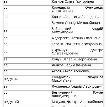
за
Козирь Ольга Григорівна
Корецький Олександр
за
Олексійович
за
Коваль Алевтина Леонідівна
за
Земцев Леонід Миколайович
Заболотний Андрій
за
Михайлович
за
Федорович Тетяна Євгенівна
за
Терентьєва Тетяна Федорівна
Охрімчук Дмитро
за
Олександрович
за
Колун Валерій Георгійович
за
Дьяков Вадим Іванович
за
Акопян АкопВігенович
Кондратюк Людмила
відсутня
Миколаївна
за
Лук’яненко Андрій Леонідович
Безимянний Роман
за
Володимирович
відсутній
Матуляк Дмитро Анатолійович