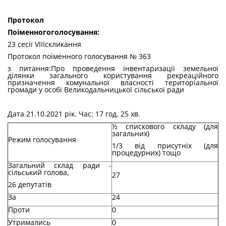
Протокол
По
і
менного
голосування
:
23 сесії VIIIскликання
Протокол поіменного голосування № 363
з питання:Про проведення інвентаризації земельної
ділянки загального користування рекреаційного
призначення комунальної власності територіальної
громади у особі Великодальницької сільської ради
Дата 21.10.2021 рік. Час: 17 год. 25 хв.
½ спискового складу (для
загальних)
Режим голосування
1/3 від присутніх (для
процедурних) тощо
Загальний склад ради -
сільський голова,
27
26 депутатів
За
24
Проти
0
Утримались
0