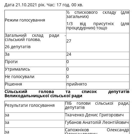
Дата 21.10.2021 рік. Час: 17 год. 00 хв.
½ спискового складу (для
загальних)
Режим голосування
1/3 від присутніх (для
процедурних) тощо
Загальний склад ради -
сільський голова,
27
26 депутатів
За
24
Проти
0
Утримались
0
Не голосували
0
Рішення
прийнято
Сільський голова та список депутатів
Великодальницької сільської ради
ПІБ голови сільської ради,
Результати голосування
депутатів
за
Ткаченко Денис Григорович
за
Губанов Анатолій Леонтійович
Сапожніков Олександр
за
Олександрович