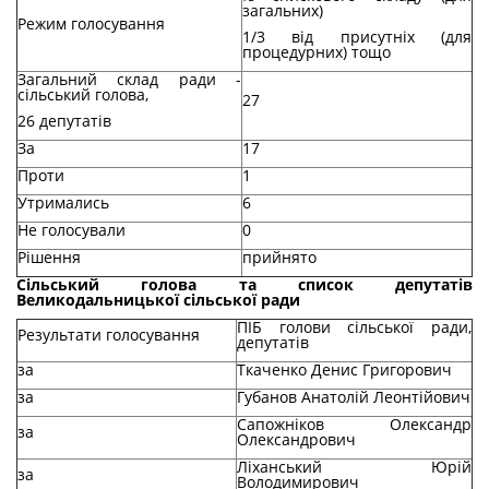
загальних)
Режим голосування
1/3 від присутніх (для
процедурних) тощо
Загальний склад ради -
сільський голова,
27
26 депутатів
За
17
Проти
1
Утримались
6
Не голосували
0
Рішення
прийнято
Сільський голова та список депутатів
Великодальницької сільської ради
ПІБ голови сільської ради,
Результати голосування
депутатів
за
Ткаченко Денис Григорович
за
Губанов Анатолій Леонтійович
Сапожніков Олександр
за
Олександрович
Ліханський Юрій
за
Володимирович