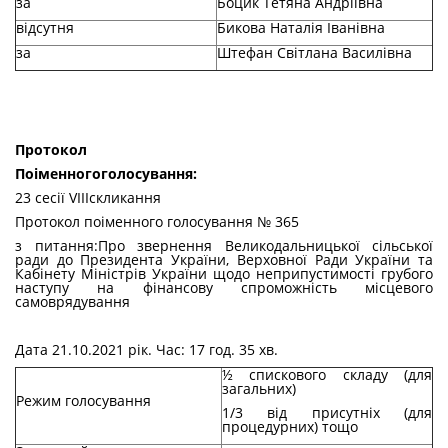
за
Боцик Тетяна Андріївна
відсутня
Бикова Наталія Іванівна
за
Штефан Світлана Василівна
Протокол
По
і
менного
голосування
:
23 сесії VIIIскликання
Протокол поіменного голосування № 365
з питання:Про звернення Великодальницької сільської
ради до Президента України, Верховної Ради України та
Кабінету Міністрів України щодо неприпустимості грубого
наступу на фінансову спроможність місцевого
самоврядування
Дата 21.10.2021 рік. Час: 17 год. 35 хв.
½ спискового складу (для
загальних)
Режим голосування
1/3 від присутніх (для
процедурних) тощо