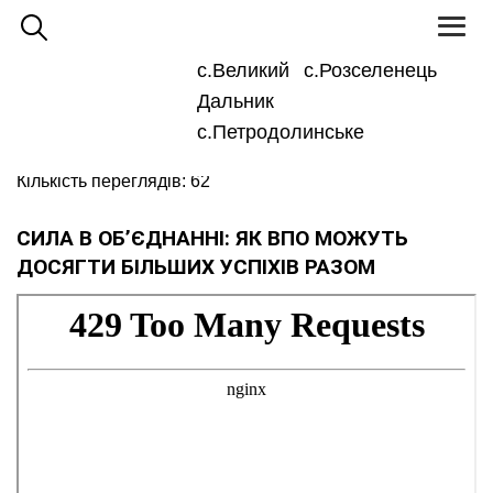
Toggl
naviga
с.Великий
с.Розселенець
Для
Великодальницька ОТГ
людей
Дальник
з
Новини та оголошення
вадами
зору
с.Петродолинське
11 Вересня 2025 10:32
Кількість переглядів: 62
СИЛА В ОБ’ЄДНАННІ: ЯК ВПО МОЖУТЬ
ДОСЯГТИ БІЛЬШИХ УСПІХІВ РАЗОМ