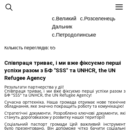
Toggl
naviga
с.Великий
с.Розселенець
Для
Великодальницька ОТГ
людей
Дальник
з
Новини та оголошення
вадами
зору
с.Петродолинське
19 Листопада 2025 19:36
Кількість переглядів: 65
Співпраця триває, і ми вже фіксуємо перші
успіхи разом з БФ "SSS" та UNHCR, the UN
Refugee Agency
Результати партнерства у дії!
Співпраця триває, і ми вже фіксуємо перші успіхи разом з
БФ "SSS" та UNHCR, the UN Refugee Agency!
Сучасна оргтехніка. Наша громада отримає нове технічне
обладнання, яке значно покращить роботу та комунікацію!
Стратегічні документи. Розроблено ключові документи, які
стануть дороговказом у розвитку нашої території!
Соціальний паспорт громади Цей важливий інструмент
було презентовано. Він допоможе чітко бачити соціальні